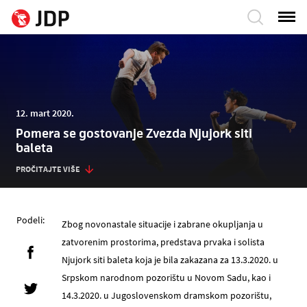
12. mart 2020.
Pomera se gostovanje Zvezda Njujork siti
baleta
PROČITAJTE VIŠE
Podeli:
Zbog novonastale situacije i zabrane okupljanja u
zatvorenim prostorima, predstava prvaka i solista
Njujork siti baleta koja je bila zakazana za 13.3.2020. u
Srpskom narodnom pozorištu u Novom Sadu, kao i
14.3.2020. u Jugoslovenskom dramskom pozorištu,