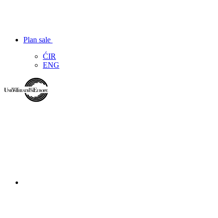
Plan sale
ĆIR
ENG