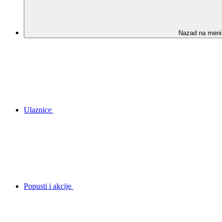
Nazad na meni
Ulaznice
Popusti i akcije