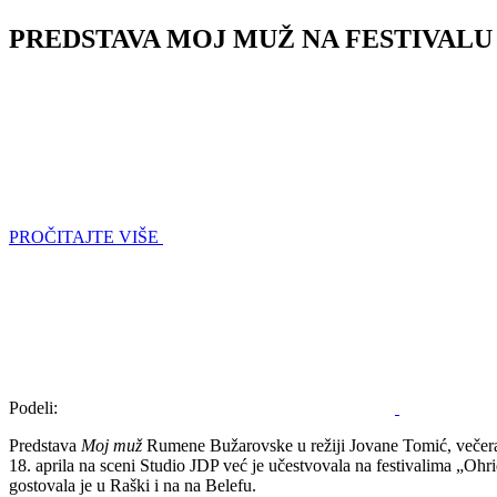
PREDSTAVA MOJ MUŽ NA FESTIVALU
PROČITAJTE VIŠE
Podeli:
Predstava
Moj muž
Rumene Bužarovske u režiji Jovane Tomić, večeras
18. aprila na sceni Studio JDP već je učestvovala na festivalima „Oh
gostovala je u Raški i na na Belefu.