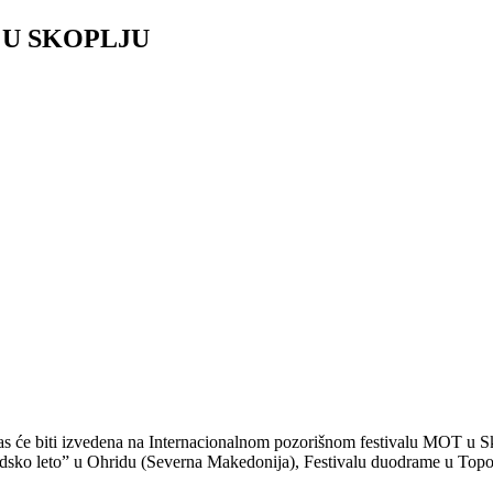
 U SKOPLJU
 će biti izvedena na Internacionalnom pozorišnom festivalu MOT u Sk
ridsko leto” u Ohridu (Severna Makedonija), Festivalu duodrame u Topo