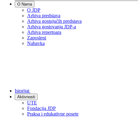
O Nama
O JDP
Arhiva predstava
Arhiva gostujućih predstava
Arhiva gostovanja JDP-a
Arhiva repertoara
Zaposleni
Nabavka
Istorijat
Aktivnosti
UTE
Fondacija JDP
Praksa i edukativne posete