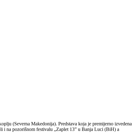
oplju (Severna Makedonija). Predstava koja je premijerno izvedena
li i na pozorišnom festivalu „Zaplet 13” u Banja Luci (BiH) a