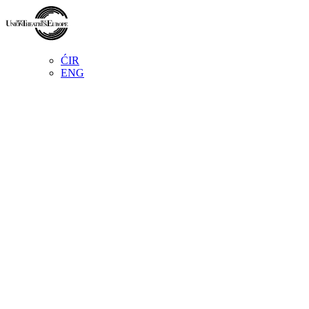
ĆIR
ENG