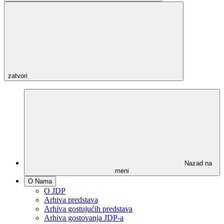
zatvori
Nazad na
meni
O Nama
O JDP
Arhiva predstava
Arhiva gostujućih predstava
Arhiva gostovanja JDP-a