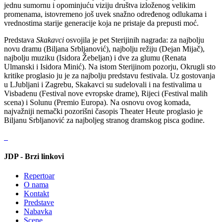
jednu sumornu i opominjuću viziju društva izloženog velikim
promenama, istovremeno još uvek snažno određenog odlukama i
vrednostima starije generacije koja ne pristaje da prepusti moć.
Predstava
Skakavci
osvojila je pet Sterijinih nagrada: za najbolju
novu dramu (Biljana Srbljanović), najbolju režiju (Dejan Mijač),
najbolju muziku (Isidora Žebeljan) i dve za glumu (Renata
Ulmanski i Isidora Minić). Na istom Sterijinom pozorju, Okrugli sto
kritike proglasio ju je za najbolju predstavu festivala. Uz gostovanja
u LJubljani i Zagrebu, Skakavci su sudelovali i na festivalima u
Visbadenu (Festival nove evropske drame), Rijeci (Festival malih
scena) i Solunu (Premio Europa). Na osnovu ovog komada,
najvažniji nemački pozorišni časopis Theater Heute proglasio je
Biljanu Srbljanović za najboljeg stranog dramskog pisca godine.
JDP - Brzi linkovi
Repertoar
O nama
Kontakt
Predstave
Nabavka
Scene