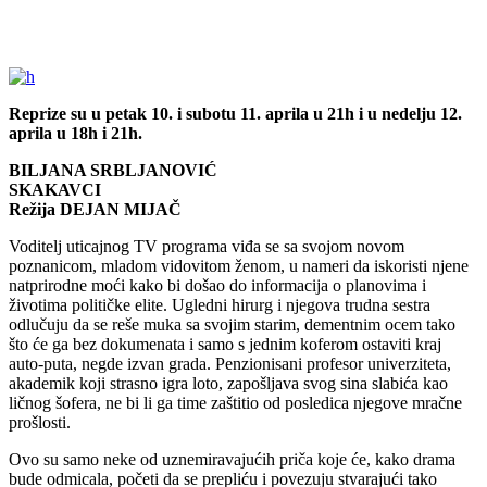
Reprize su u petak 10. i subotu 11. aprila u 21h i u nedelju 12.
aprila u 18h i 21h.
BILJANA SRBLJANOVIĆ
SKAKAVCI
Režija DEJAN MIJAČ
Voditelj uticajnog TV programa viđa se sa svojom novom
poznanicom, mladom vidovitom ženom, u nameri da iskoristi njene
natprirodne moći kako bi došao do informacija o planovima i
životima političke elite. Ugledni hirurg i njegova trudna sestra
odlučuju da se reše muka sa svojim starim, dementnim ocem tako
što će ga bez dokumenata i samo s jednim koferom ostaviti kraj
auto-puta, negde izvan grada. Penzionisani profesor univerziteta,
akademik koji strasno igra loto, zapošljava svog sina slabića kao
ličnog šofera, ne bi li ga time zaštitio od posledica njegove mračne
prošlosti.
Ovo su samo neke od uznemiravajućih priča koje će, kako drama
bude odmicala, početi da se prepliću i povezuju stvarajući tako