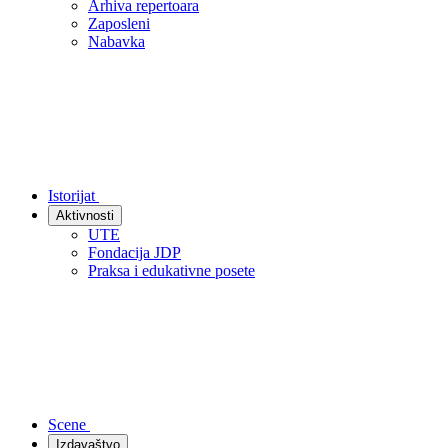
Arhiva repertoara
Zaposleni
Nabavka
Istorijat
Aktivnosti
UTE
Fondacija JDP
Praksa i edukativne posete
Scene
Izdavaštvo