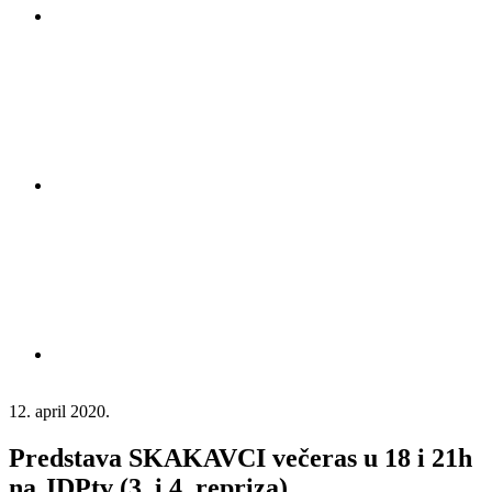
12. april 2020.
Predstava SKAKAVCI večeras u 18 i 21h
na JDPtv (3. i 4. repriza)