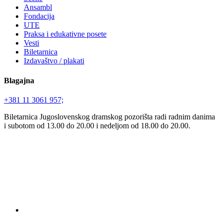
Ansambl
Fondacija
UTE
Praksa i edukativne posete
Vesti
Biletarnica
Izdavaštvo / plakati
Blagajna
+381 11 3061 957;
Biletarnica Jugoslovenskog dramskog pozorišta radi radnim danima
i subotom od 13.00 do 20.00 i nedeljom od 18.00 do 20.00.