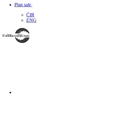
Plan sale
ĆIR
ENG