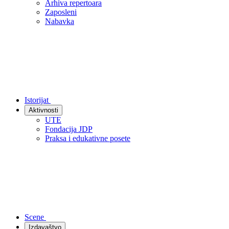
Arhiva repertoara
Zaposleni
Nabavka
Istorijat
Aktivnosti
UTE
Fondacija JDP
Praksa i edukativne posete
Scene
Izdavaštvo