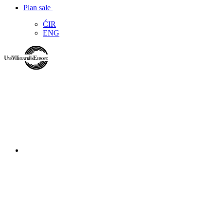
Plan sale
ĆIR
ENG