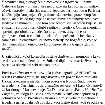
činovnika i naglo obogaćenih moskovskih trgovaca. O njima
Ostrovski kaže – oni nisu više neobrazovani kao što su bili njihovi
očevi, naprotiv, imaju fine manire, lepu spoljašnjost, idu u Pariz na
izložbe, piju šampanjac, čitaju francuske novine, prate evropsku
modu, ali ništa od toga nije posledica prave produhovljenosti, već
sredstvo za mimikriju. Pod tom privlačnom spoljašnošću krije se isti
egoizam, surovost i samoljublje njihovih predaka. Oni su energični,
spretni, sposobni da zarade, što je, zapravo, drugo ime za
grabljivost. Oni su cinični, ponekad čak i pošteni, ali bez ikakve
samilosti ili plemenitosti. NJihovo materijalno bogaćenje, koje je
divlji kapitalizam omogućio korupcijom, stvara u njima „ludilo
moći“.
U zajednici u kojoj korupcija postane društvenom normom, a kako
se dodvoriti nadređenima – važnije od diplome, stvar je životnog
opstanka obezbediti sebi unosno mesto.
Predstava
Unosno mesto
osvojila je dve nagrade „Ardalion”, za
režiju i kostimografiju, na Jugoslovenskom pozorišnom festivalu u
Užicu, izvedena je na Sterijinom pozorju u Novom Sadu gde su
nagrađeni Srđan Timarov za glumačko ostvarenje i Lana Cvijanović
za kostimografsko ostvarenje. Na Danima satire „Fadila Hadžića” u
Zagrebu, za ulogu Felisate Gerasimovne Kukuškine nagrađena je
Jelisaveta Sablić. Predstava
Unosno mesto
sa velikim uspehom je
izvedena na festivalu „Ostrovski u kući Ostrovskog“ koji se održava