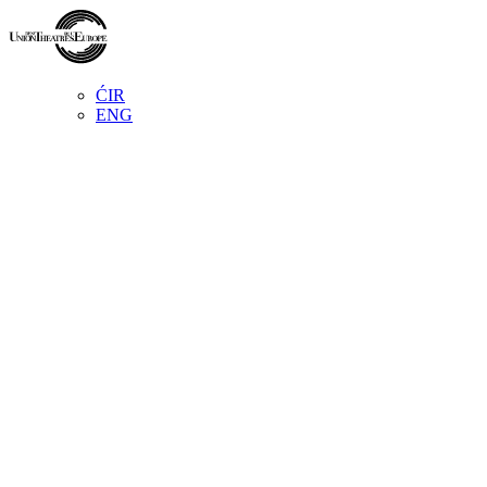
ĆIR
ENG