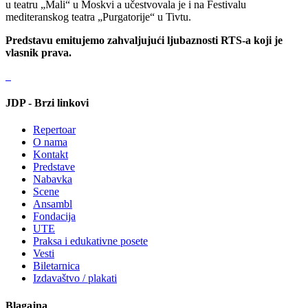
u teatru „Mali“ u Moskvi a učestvovala je i na Festivalu
mediteranskog teatra „Purgatorije“ u Tivtu.
Predstavu emitujemo zahvaljujući ljubaznosti RTS-a koji je
vlasnik prava.
JDP - Brzi linkovi
Repertoar
O nama
Kontakt
Predstave
Nabavka
Scene
Ansambl
Fondacija
UTE
Praksa i edukativne posete
Vesti
Biletarnica
Izdavaštvo / plakati
Blagajna