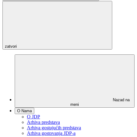
zatvori
Nazad na
meni
O Nama
O JDP
Arhiva predstava
Arhiva gostujućih predstava
Arhiva gostovanja JDP-a