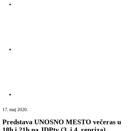
17. maj 2020.
Predstava UNOSNO MESTO večeras u
18h i 21h na JDPtv (3. i 4. repriza)