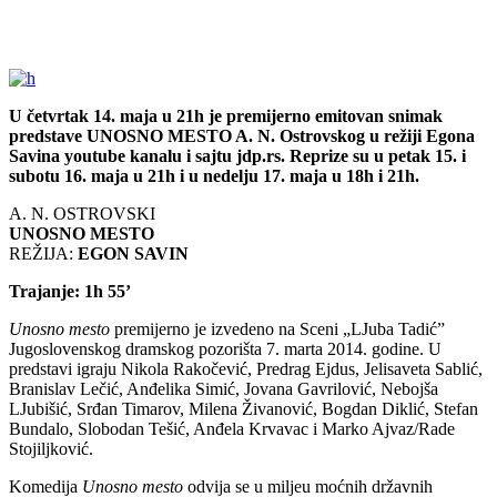
U četvrtak 14. maja u 21h je premijerno emitovan snimak
predstave UNOSNO MESTO A. N. Ostrovskog u režiji Egona
Savina youtube kanalu i sajtu jdp.rs. Reprize su u petak 15. i
subotu 16. maja u 21h i u nedelju 17. maja u 18h i 21h.
A. N. OSTROVSKI
UNOSNO MESTO
REŽIJA:
EGON SAVIN
Trajanje: 1h 55’
Unosno mesto
premijerno je izvedeno na Sceni „LJuba Tadić”
Jugoslovenskog dramskog pozorišta 7. marta 2014. godine. U
predstavi igraju Nikola Rakočević, Predrag Ejdus, Jelisaveta Sablić,
Branislav Lečić, Anđelika Simić, Jovana Gavrilović, Nebojša
LJubišić, Srđan Timarov, Milena Živanović, Bogdan Diklić, Stefan
Bundalo, Slobodan Tešić, Anđela Krvavac i Marko Ajvaz/Rade
Stojiljković.
Komedija
Unosno mesto
odvija se u miljeu moćnih državnih