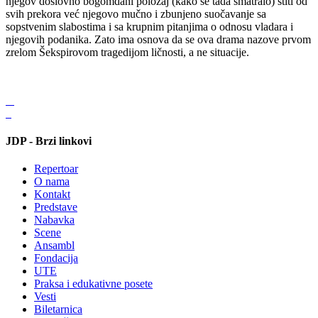
njegov doslovno bogomdani položaj (kako se tada smatralo) štiti od
svih prekora već njegovo mučno i zbunjeno suočavanje sa
sopstvenim slabostima i sa krupnim pitanjima o odnosu vladara i
njegovih podanika. Zato ima osnova da se ova drama nazove prvom
zrelom Šekspirovom tragedijom ličnosti, a ne situacije.
JDP - Brzi linkovi
Repertoar
O nama
Kontakt
Predstave
Nabavka
Scene
Ansambl
Fondacija
UTE
Praksa i edukativne posete
Vesti
Biletarnica