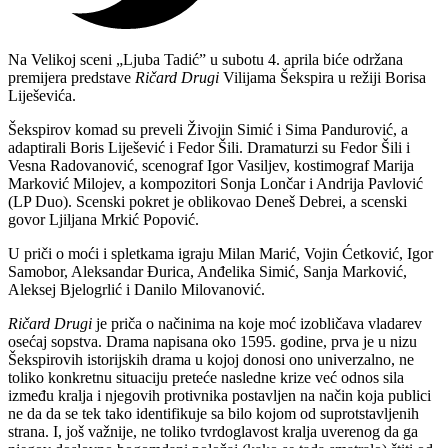
Na Velikoj sceni „Ljuba Tadić” u subotu 4. aprila biće održana
premijera predstave
Ričard Drugi
Vilijama Šekspira u režiji Borisa
Liješevića.
Šekspirov komad su preveli Živojin Simić i Sima Pandurović, a
adaptirali Boris Liješević i Fedor Šili. Dramaturzi su Fedor Šili i
Vesna Radovanović, scenograf Igor Vasiljev, kostimograf Marija
Marković Milojev, a kompozitori Sonja Lončar i Andrija Pavlović
(LP Duo). Scenski pokret je oblikovao Deneš Debrei, a scenski
govor Ljiljana Mrkić Popović.
U priči o moći i spletkama igraju Milan Marić, Vojin Ćetković, Igor
Samobor, Aleksandar Đurica, Anđelika Simić, Sanja Marković,
Aleksej Bjelogrlić i Danilo Milovanović.
Ričard Drugi
je priča o načinima na koje moć izobličava vladarev
osećaj sopstva. Drama napisana oko 1595. godine, prva je u nizu
Šekspirovih istorijskih drama u kojoj donosi ono univerzalno, ne
toliko konkretnu situaciju preteće nasledne krize već odnos sila
između kralja i njegovih protivnika postavljen na način koja publici
ne da da se tek tako identifikuje sa bilo kojom od suprotstavljenih
strana. I, još važnije, ne toliko tvrdoglavost kralja uverenog da ga