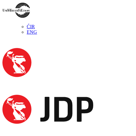
ĆIR
ENG