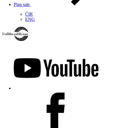
Plan sale
ĆIR
ENG