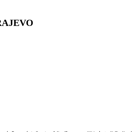
RAJEVO