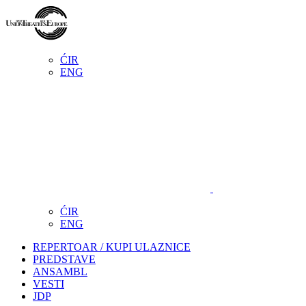
ĆIR
ENG
ĆIR
ENG
REPERTOAR / KUPI ULAZNICE
PREDSTAVE
ANSAMBL
VESTI
JDP