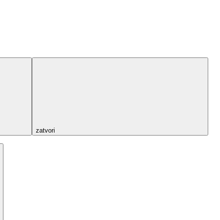
zatvori