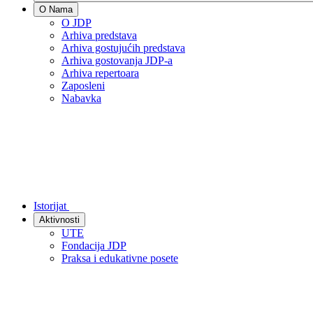
O Nama
O JDP
Arhiva predstava
Arhiva gostujućih predstava
Arhiva gostovanja JDP-a
Arhiva repertoara
Zaposleni
Nabavka
Istorijat
Aktivnosti
UTE
Fondacija JDP
Praksa i edukativne posete