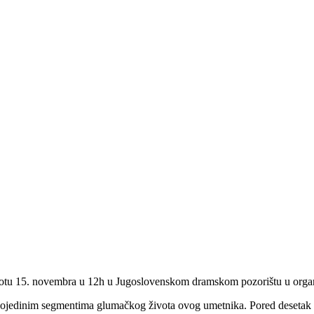
otu 15. novembra u 12h u Jugoslovenskom dramskom pozorištu u organiza
o pojedinim segmentima glumačkog života ovog umetnika. Pored desetak 