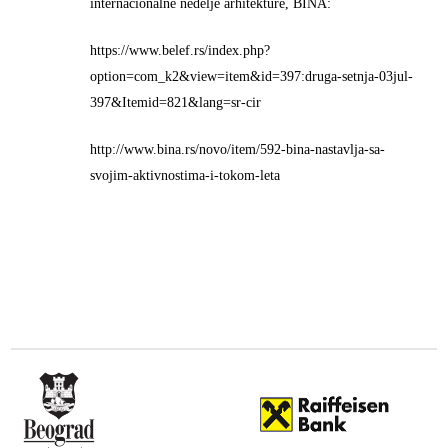
internacionalne nedelje arhitekture, BINA:
https://www.belef.rs/index.php?
option=com_k2&view=item&id=397:druga-setnja-03jul-
397&Itemid=821&lang=sr-cir
http://www.bina.rs/novo/item/592-bina-nastavlja-sa-
svojim-aktivnostima-i-tokom-leta