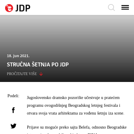
18. jun 2021.
STRUČNA ŠETNJA PO JDP
PROČITAJTE VIŠE
Podeli:
Jugoslovensko dramsko pozorište učestvuje u pratećem
programu ovogodišnjeg Beogradskog letnjeg festivala i
otvara svoja vrata arhitektama za vođenu šetnju iza scene.
Prijave su moguće preko sajta Belefa, odnosno Beogradske