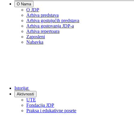
O Nama
O JDP
Arhiva predstava
Arhiva gostujućih predstava
Arhiva gostovanja JDP-a
Arhiva repertoara
Zaposleni
Nabavka
Istorijat
Aktivnosti
UTE
Fondacija JDP
Praksa i edukativne posete