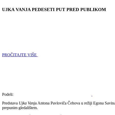
UJKA VANJA PEDESETI PUT PRED PUBLIKOM
PROČITAJTE VIŠE
Podeli:
Predstava
Ujka Vanj
a Antona Pavloviča Čehova u režiji Egona Savina,
prepunim gledalištem.