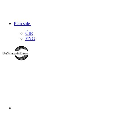
Plan sale
ĆIR
ENG