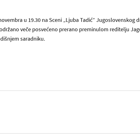
 novembra u 19.30 na Sceni „Ljuba Tadić” Jugoslovenskog 
 održano veče posvećeno prerano preminulom reditelju Jag
išnjem saradniku.