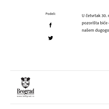
Podeli:
U četvrtak 30.
pozorišta biće
našem dugogod