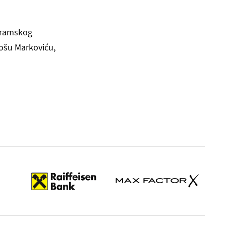
dramskog
ošu Markoviću,