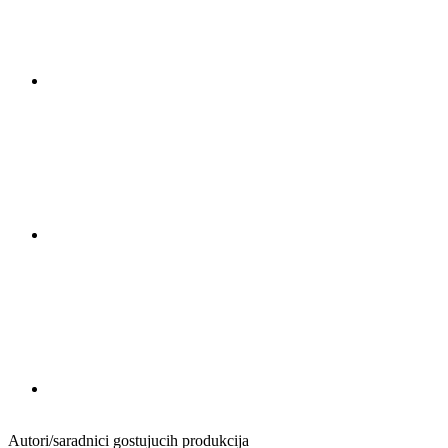
Autori/saradnici gostujucih produkcija