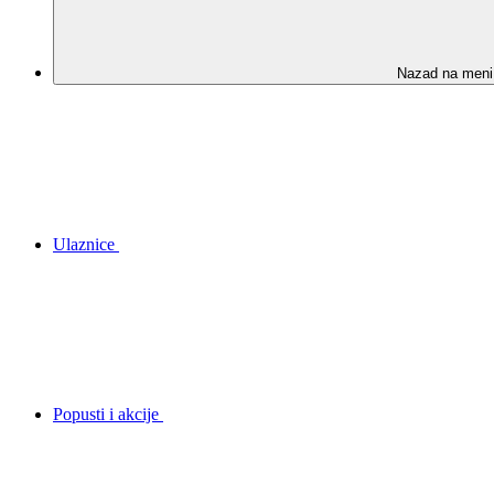
Nazad na meni
Ulaznice
Popusti i akcije