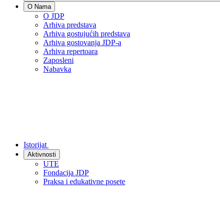
O Nama
O JDP
Arhiva predstava
Arhiva gostujućih predstava
Arhiva gostovanja JDP-a
Arhiva repertoara
Zaposleni
Nabavka
Istorijat
Aktivnosti
UTE
Fondacija JDP
Praksa i edukativne posete