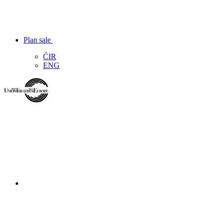
Plan sale
ĆIR
ENG