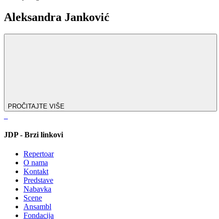
Aleksandra Janković
PROČITAJTE VIŠE
JDP - Brzi linkovi
Repertoar
O nama
Kontakt
Predstave
Nabavka
Scene
Ansambl
Fondacija