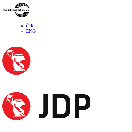
ĆIR
ENG