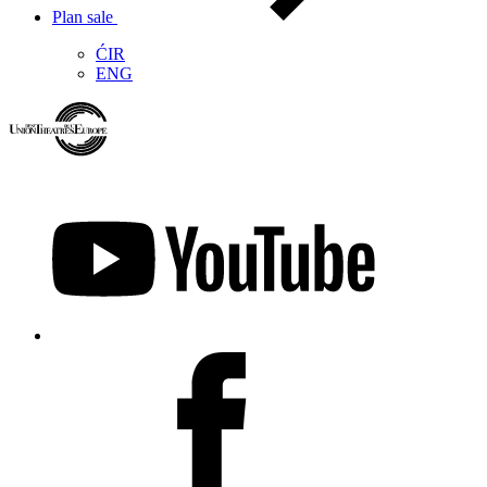
Plan sale
ĆIR
ENG