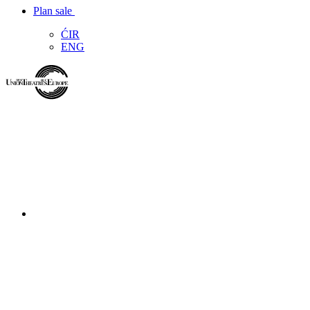
Plan sale
ĆIR
ENG