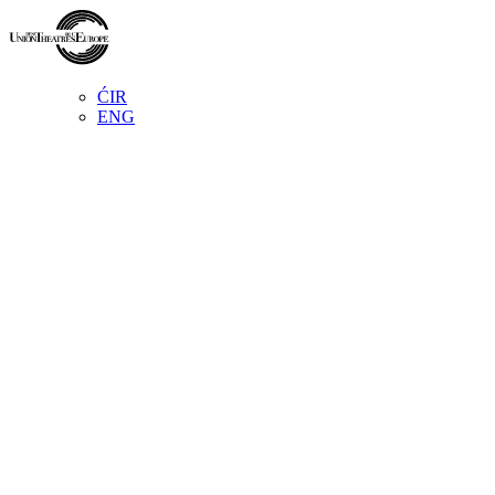
ĆIR
ENG