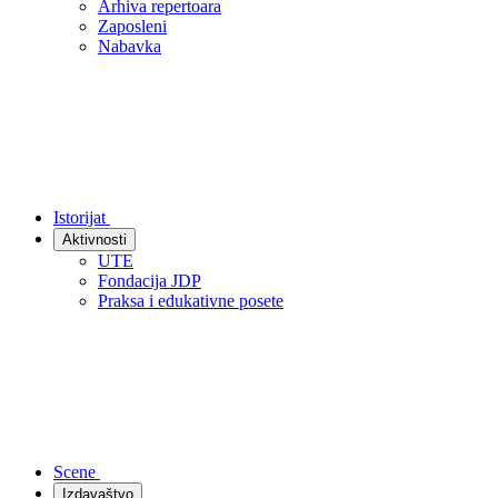
Arhiva repertoara
Zaposleni
Nabavka
Istorijat
Aktivnosti
UTE
Fondacija JDP
Praksa i edukativne posete
Scene
Izdavaštvo