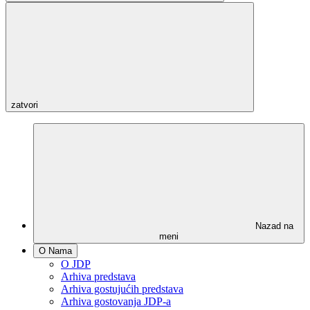
zatvori
Nazad na
meni
O Nama
O JDP
Arhiva predstava
Arhiva gostujućih predstava
Arhiva gostovanja JDP-a