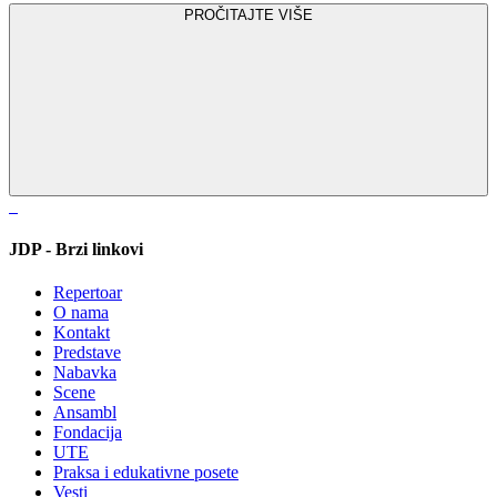
PROČITAJTE VIŠE
JDP - Brzi linkovi
Repertoar
O nama
Kontakt
Predstave
Nabavka
Scene
Ansambl
Fondacija
UTE
Praksa i edukativne posete
Vesti