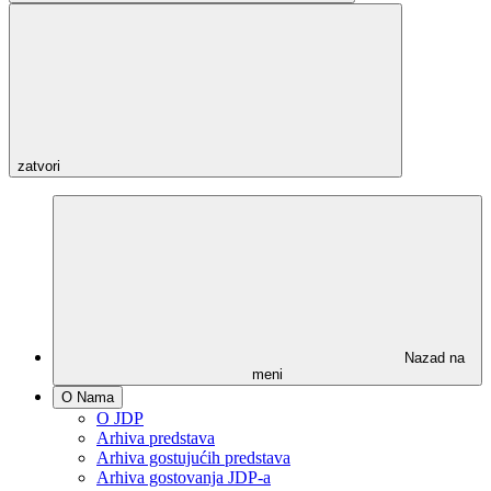
zatvori
Nazad na
meni
O Nama
O JDP
Arhiva predstava
Arhiva gostujućih predstava
Arhiva gostovanja JDP-a