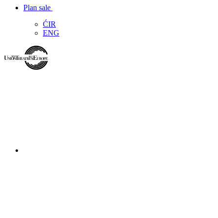
Plan sale
ĆIR
ENG