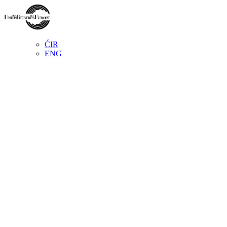
ĆIR
ENG