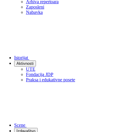
Arhiva repertoara
Zaposleni
Nabavka
Istorijat
Aktivnosti
UTE
Fondacija JDP
Praksa i edukativne posete
Scene
Izdavaštvo