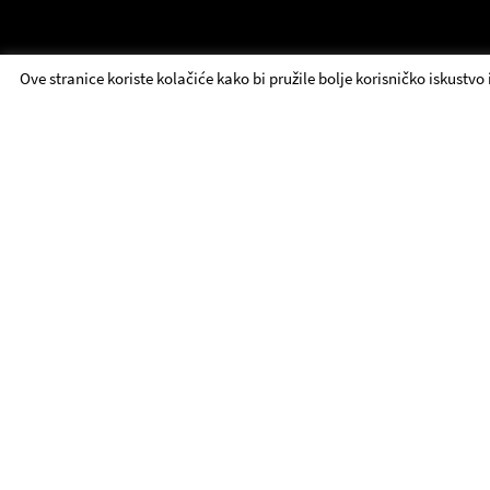
Ove stranice koriste kolačiće kako bi pružile bolje korisničko iskustvo
JDP - Brzi linkovi
Repertoar
O nama
Kontakt
Predstave
Nabavka
Scene
Ansambl
Fondacija
UTE
Praksa i edukativne
Vesti
Biletarnica
posete