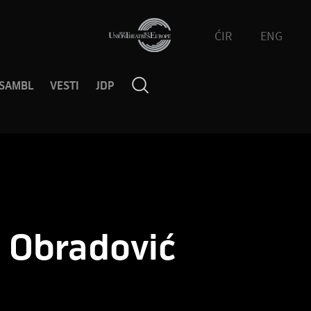
ĆIR
ENG
SAMBL
VESTI
JDP
 Obradović