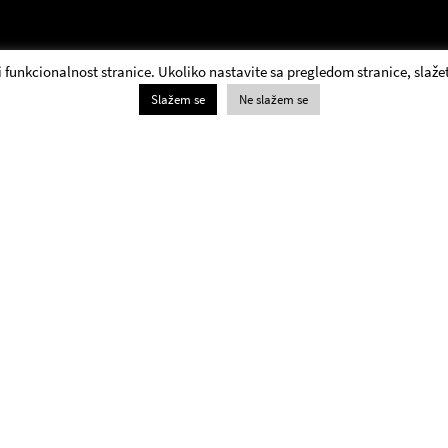
 i funkcionalnost stranice. Ukoliko nastavite sa pregledom stranice, slažet
Slažem se
Ne slažem se
Blagajna
+381 11 3061 957;
Biletarnica Jugoslovenskog dramskog pozorišta radi
radnim danima i subotom od 13.00 do 20.00 i nedeljom
od 18.00 do 20.00.