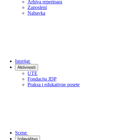
Arhiva repertoara
Zaposleni
Nabavka
Istorijat
Aktivnosti
UTE
Fondacija JDP
Praksa i edukativne posete
Scene
Izdavaštvo