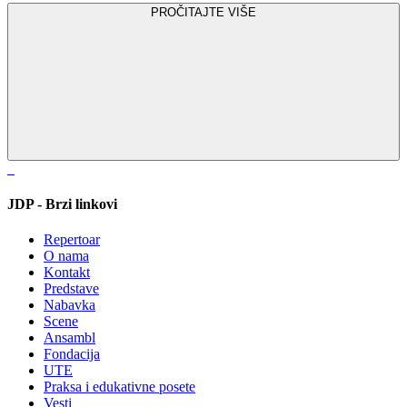
PROČITAJTE VIŠE
JDP - Brzi linkovi
Repertoar
O nama
Kontakt
Predstave
Nabavka
Scene
Ansambl
Fondacija
UTE
Praksa i edukativne posete
Vesti