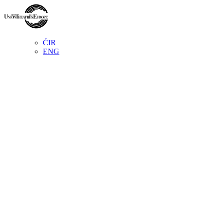
ĆIR
ENG