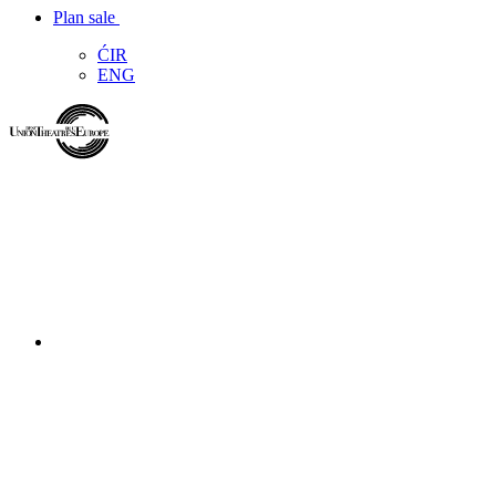
Plan sale
ĆIR
ENG