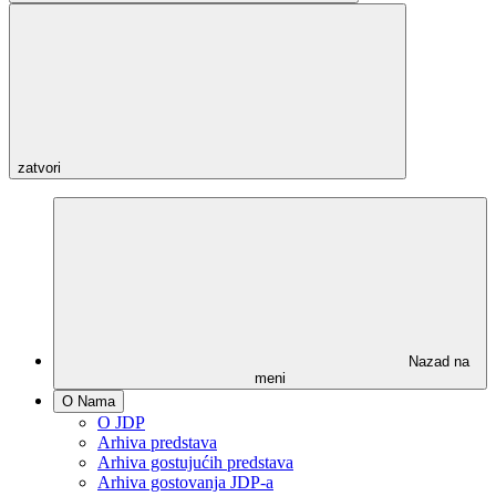
zatvori
Nazad na
meni
O Nama
O JDP
Arhiva predstava
Arhiva gostujućih predstava
Arhiva gostovanja JDP-a