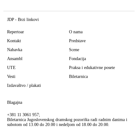
JDP - Brzi linkovi
Repertoar
O nama
Kontakt
Predstave
Nabavka
Scene
Ansambl
Fondacija
UTE
Praksa i edukativne posete
Vesti
Biletarnica
Izdavaštvo / plakati
Blagajna
+381 11 3061 957;
Biletarnica Jugoslovenskog dramskog pozorišta radi radnim danima i
subotom od 13.00 do 20.00 i nedeljom od 18.00 do 20.00.