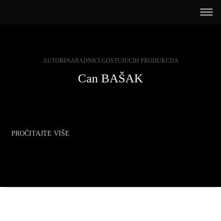
AUTORI/SARADNICI GOSTUJUCIH PRODUKCIJA
Can BAŠAK
PROČITAJTE VIŠE