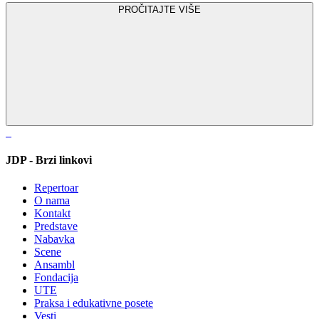
PROČITAJTE VIŠE
JDP - Brzi linkovi
Repertoar
O nama
Kontakt
Predstave
Nabavka
Scene
Ansambl
Fondacija
UTE
Praksa i edukativne posete
Vesti