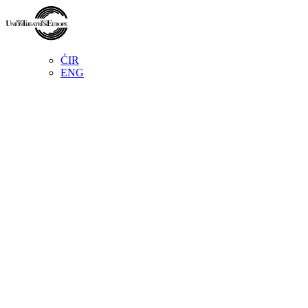
ĆIR
ENG