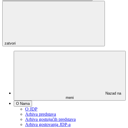
zatvori
Nazad na
meni
O Nama
O JDP
Arhiva predstava
Arhiva gostujućih predstava
Arhiva gostovanja JDP-a