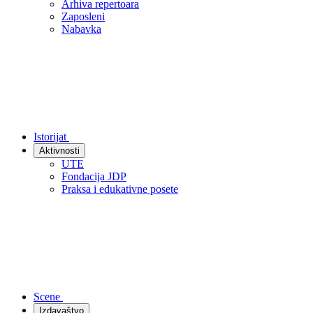
Arhiva repertoara
Zaposleni
Nabavka
Istorijat
Aktivnosti
UTE
Fondacija JDP
Praksa i edukativne posete
Scene
Izdavaštvo