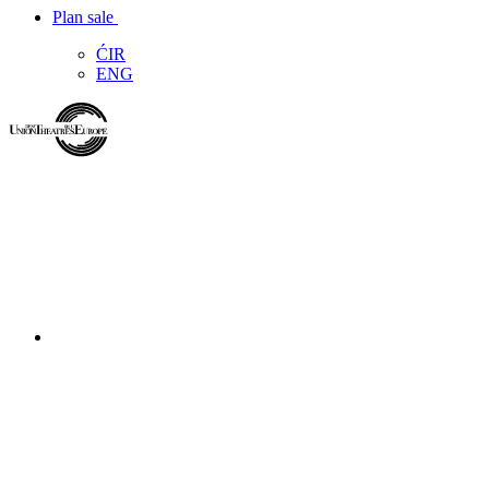
Plan sale
ĆIR
ENG