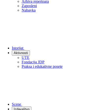
Arhiva repertoara
Zaposleni
Nabavka
Istorijat
Aktivnosti
UTE
Fondacija JDP
Praksa i edukativne posete
Scene
Izdavaštvo