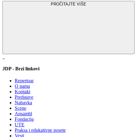
PROČITAJTE VIŠE
JDP - Brzi linkovi
Repertoar
O nama
Kontakt
Predstave
Nabavka
Scene
Ansambl
Fondacija
UTE
Praksa i edukativne posete
Vesti