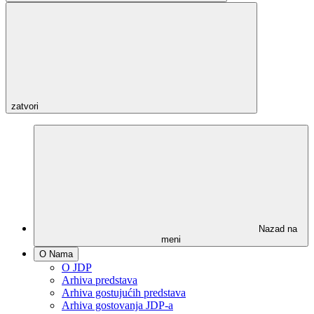
zatvori
Nazad na
meni
O Nama
O JDP
Arhiva predstava
Arhiva gostujućih predstava
Arhiva gostovanja JDP-a