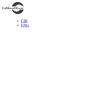
ĆIR
ENG