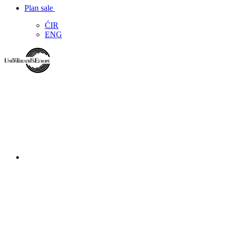
Plan sale
ĆIR
ENG