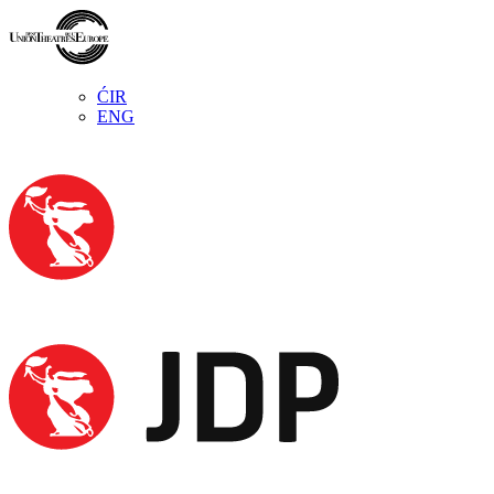
ĆIR
ENG