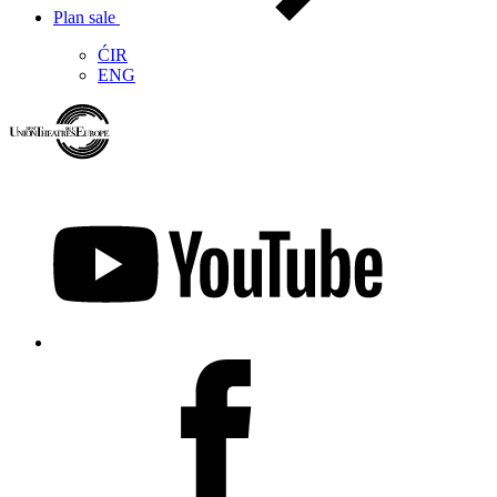
Plan sale
ĆIR
ENG