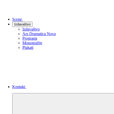
Scene
Izdavaštvo
Izdavaštvo
Ars Dramatica Nova
Programi
Monografije
Plakati
Kontakt