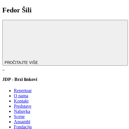
Fedor Šili
PROČITAJTE VIŠE
JDP - Brzi linkovi
Repertoar
O nama
Kontakt
Predstave
Nabavka
Scene
Ansambl
Fondacija