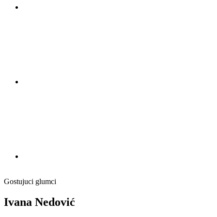
Gostujuci glumci
Ivana Nеdović