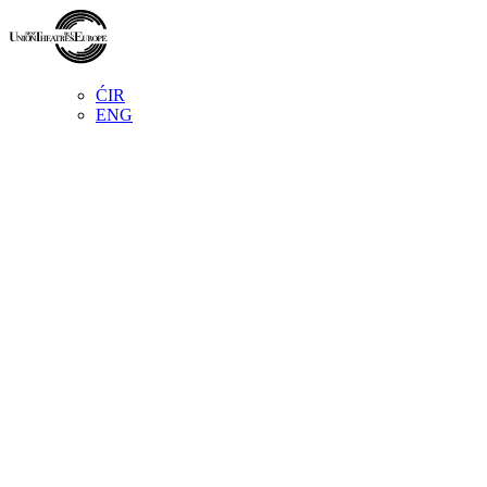
ĆIR
ENG