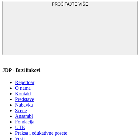
PROČITAJTE VIŠE
JDP - Brzi linkovi
Repertoar
O nama
Kontakt
Predstave
Nabavka
Scene
Ansambl
Fondacija
UTE
Praksa i edukativne posete
Vesti