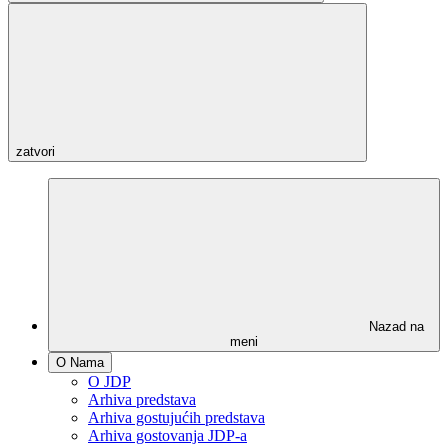
zatvori
Nazad na
meni
O Nama
O JDP
Arhiva predstava
Arhiva gostujućih predstava
Arhiva gostovanja JDP-a