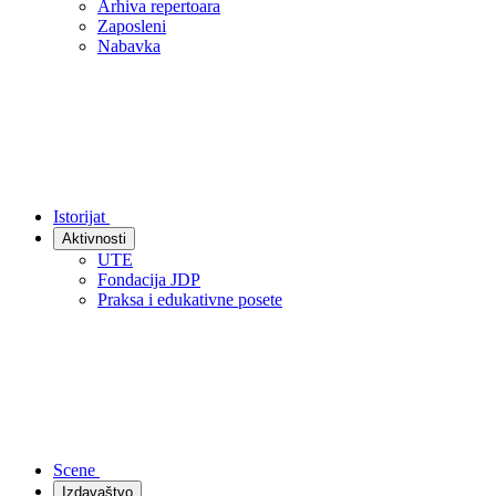
Arhiva repertoara
Zaposleni
Nabavka
Istorijat
Aktivnosti
UTE
Fondacija JDP
Praksa i edukativne posete
Scene
Izdavaštvo