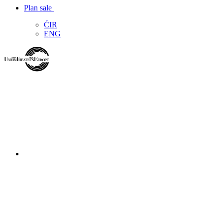
Plan sale
ĆIR
ENG