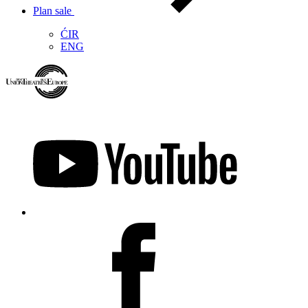
Plan sale
ĆIR
ENG