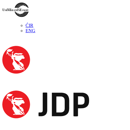
ĆIR
ENG