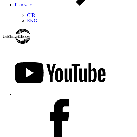
Plan sale
ĆIR
ENG