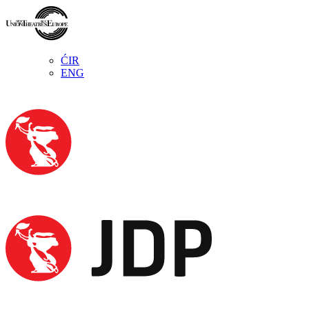
ĆIR
ENG