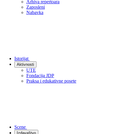
Arhiva repertoara
Zaposleni
Nabavka
Istorijat
Aktivnosti
UTE
Fondacija JDP
Praksa i edukativne posete
Scene
Izdavaštvo