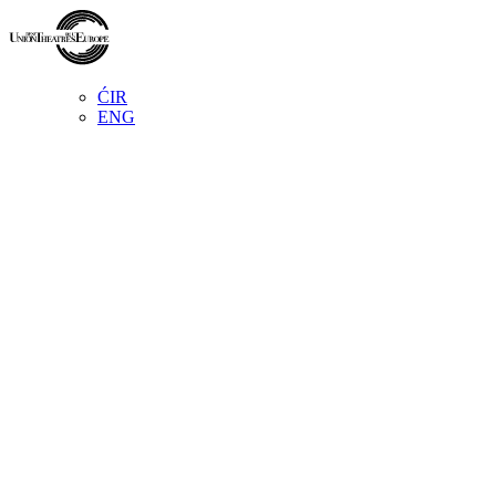
ĆIR
ENG