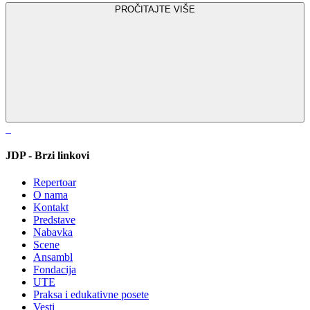
PROČITAJTE VIŠE
JDP - Brzi linkovi
Repertoar
O nama
Kontakt
Predstave
Nabavka
Scene
Ansambl
Fondacija
UTE
Praksa i edukativne posete
Vesti