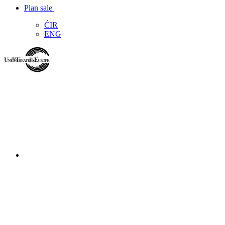
Plan sale
ĆIR
ENG