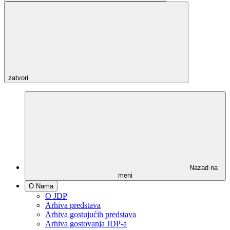
zatvori
Nazad na
meni
O Nama
O JDP
Arhiva predstava
Arhiva gostujućih predstava
Arhiva gostovanja JDP-a