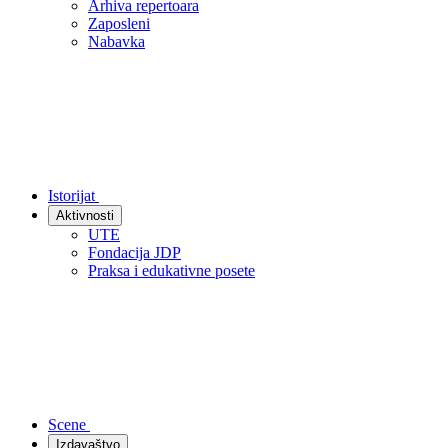
Arhiva repertoara
Zaposleni
Nabavka
Istorijat
Aktivnosti
UTE
Fondacija JDP
Praksa i edukativne posete
Scene
Izdavaštvo