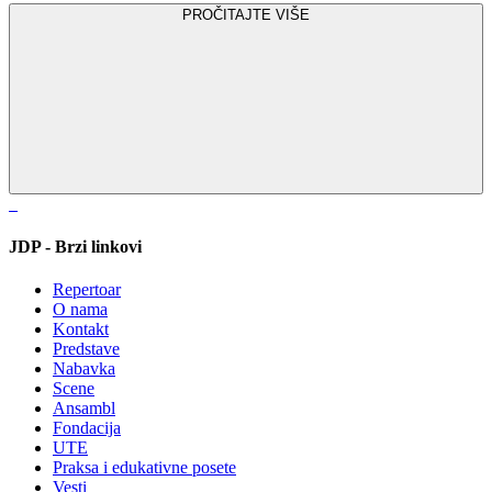
PROČITAJTE VIŠE
JDP - Brzi linkovi
Repertoar
O nama
Kontakt
Predstave
Nabavka
Scene
Ansambl
Fondacija
UTE
Praksa i edukativne posete
Vesti