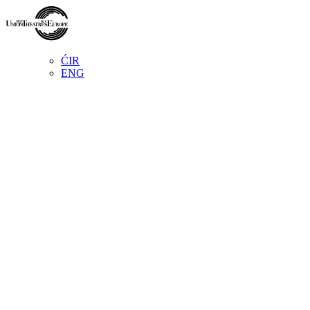
ĆIR
ENG