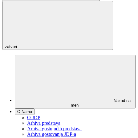
zatvori
Nazad na
meni
O Nama
O JDP
Arhiva predstava
Arhiva gostujućih predstava
Arhiva gostovanja JDP-a