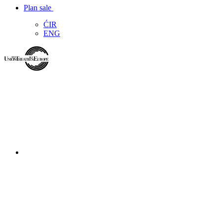
Plan sale
ĆIR
ENG