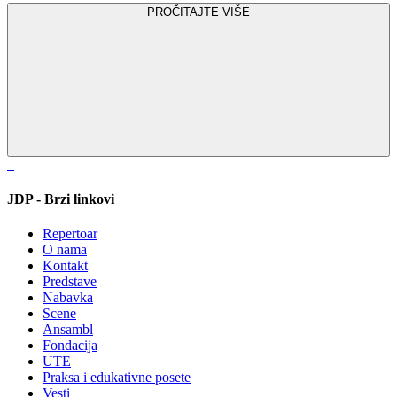
PROČITAJTE VIŠE
JDP - Brzi linkovi
Repertoar
O nama
Kontakt
Predstave
Nabavka
Scene
Ansambl
Fondacija
UTE
Praksa i edukativne posete
Vesti