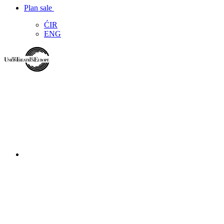
Plan sale
ĆIR
ENG