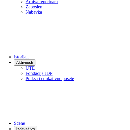
Arhiva repertoara
Zaposleni
Nabavka
Istorijat
Aktivnosti
UTE
Fondacija JDP
Praksa i edukativne posete
Scene
Izdavaštvo