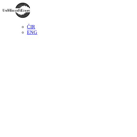
ĆIR
ENG