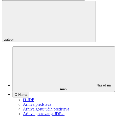
zatvori
Nazad na
meni
O Nama
O JDP
Arhiva predstava
Arhiva gostujućih predstava
Arhiva gostovanja JDP-a