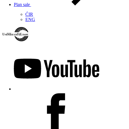
Plan sale
ĆIR
ENG