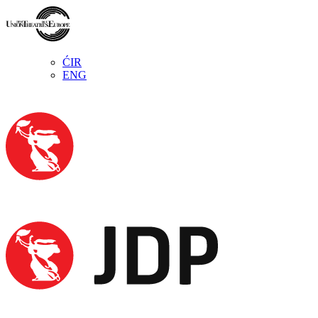
ĆIR
ENG