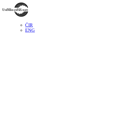
ĆIR
ENG