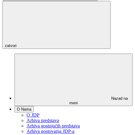
zatvori
Nazad na
meni
O Nama
O JDP
Arhiva predstava
Arhiva gostujućih predstava
Arhiva gostovanja JDP-a