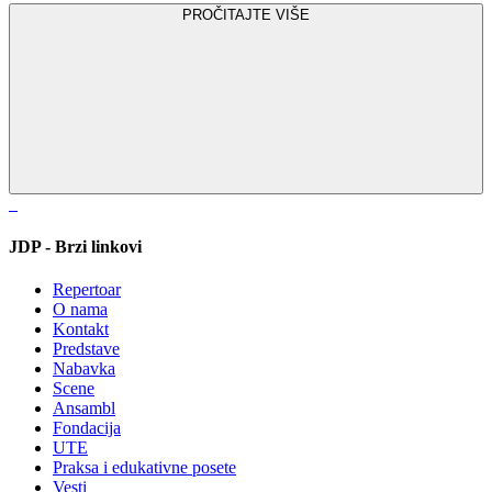
PROČITAJTE VIŠE
JDP - Brzi linkovi
Repertoar
O nama
Kontakt
Predstave
Nabavka
Scene
Ansambl
Fondacija
UTE
Praksa i edukativne posete
Vesti