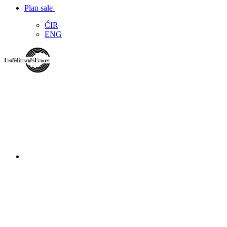
Plan sale
ĆIR
ENG