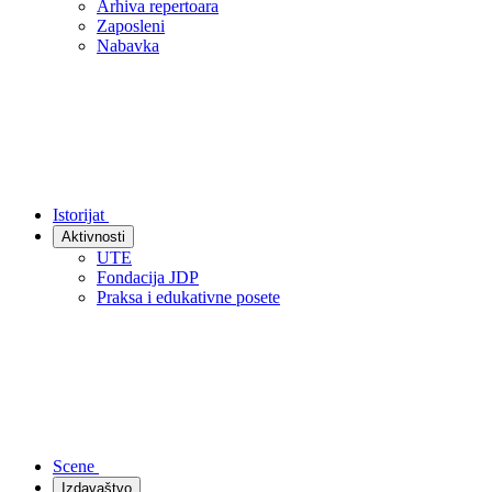
Arhiva repertoara
Zaposleni
Nabavka
Istorijat
Aktivnosti
UTE
Fondacija JDP
Praksa i edukativne posete
Scene
Izdavaštvo