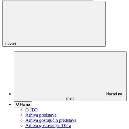
zatvori
Nazad na
meni
O Nama
O JDP
Arhiva predstava
Arhiva gostujućih predstava
Arhiva gostovanja JDP-a