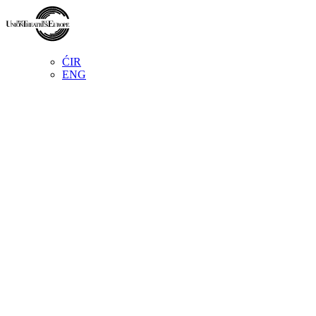
ĆIR
ENG