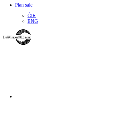
Plan sale
ĆIR
ENG