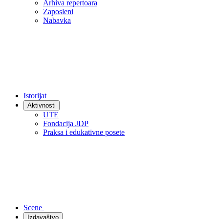
Arhiva repertoara
Zaposleni
Nabavka
Istorijat
Aktivnosti
UTE
Fondacija JDP
Praksa i edukativne posete
Scene
Izdavaštvo