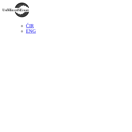
ĆIR
ENG