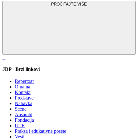
PROČITAJTE VIŠE
JDP - Brzi linkovi
Repertoar
O nama
Kontakt
Predstave
Nabavka
Scene
Ansambl
Fondacija
UTE
Praksa i edukativne posete
Vesti