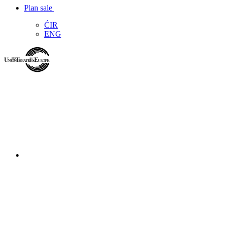
Plan sale
ĆIR
ENG