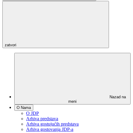
zatvori
Nazad na
meni
O Nama
O JDP
Arhiva predstava
Arhiva gostujućih predstava
Arhiva gostovanja JDP-a