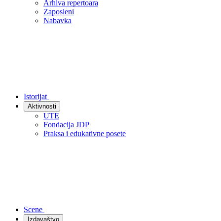
Arhiva repertoara
Zaposleni
Nabavka
Istorijat
Aktivnosti
UTE
Fondacija JDP
Praksa i edukativne posete
Scene
Izdavaštvo