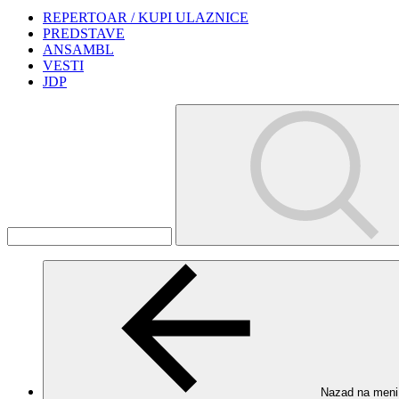
REPERTOAR / KUPI ULAZNICE
PREDSTAVE
ANSAMBL
VESTI
JDP
Nazad na meni