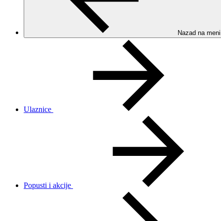
Nazad na meni
Ulaznice
Popusti i akcije