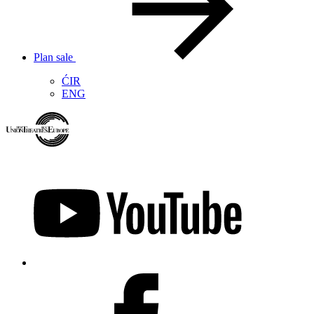
Plan sale
ĆIR
ENG