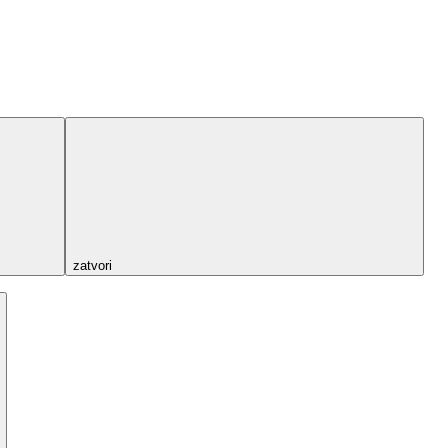
zatvori