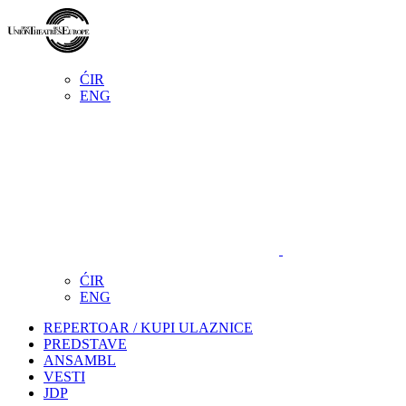
ĆIR
ENG
ĆIR
ENG
REPERTOAR / KUPI ULAZNICE
PREDSTAVE
ANSAMBL
VESTI
JDP