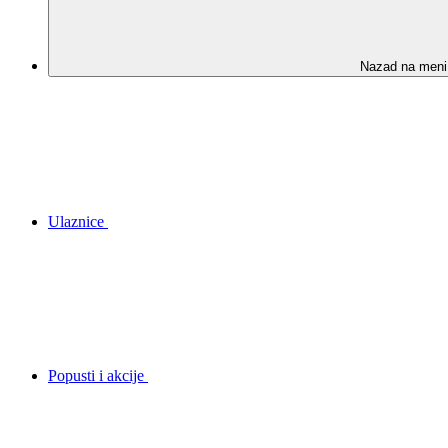
Nazad na meni
Ulaznice
Popusti i akcije