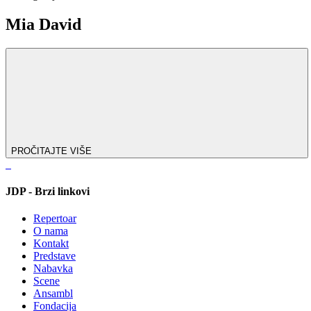
Mia David
PROČITAJTE VIŠE
JDP - Brzi linkovi
Repertoar
O nama
Kontakt
Predstave
Nabavka
Scene
Ansambl
Fondacija