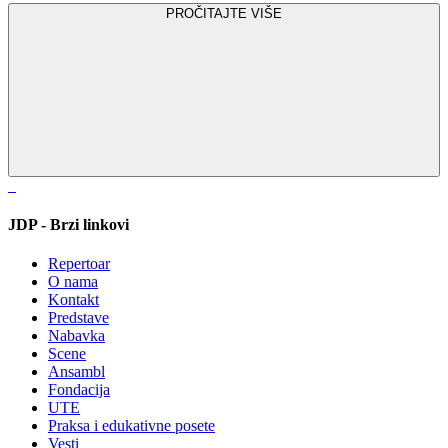
PROČITAJTE VIŠE
JDP - Brzi linkovi
Repertoar
O nama
Kontakt
Predstave
Nabavka
Scene
Ansambl
Fondacija
UTE
Praksa i edukativne posete
Vesti