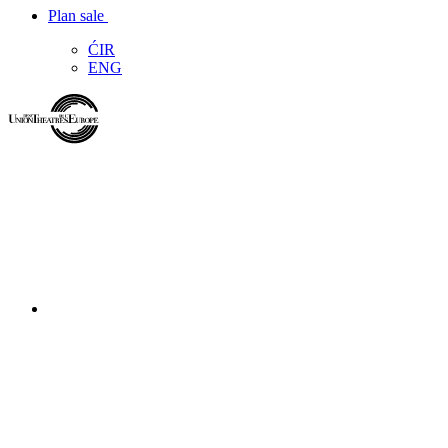
Plan sale
ĆIR
ENG