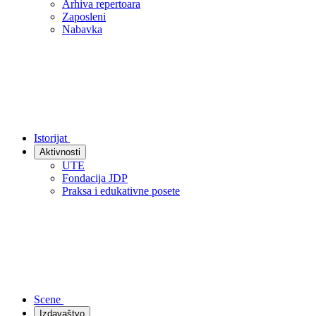
Arhiva repertoara
Zaposleni
Nabavka
Istorijat
Aktivnosti
UTE
Fondacija JDP
Praksa i edukativne posete
Scene
Izdavaštvo