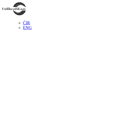
ĆIR
ENG