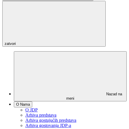
zatvori
Nazad na
meni
O Nama
O JDP
Arhiva predstava
Arhiva gostujućih predstava
Arhiva gostovanja JDP-a