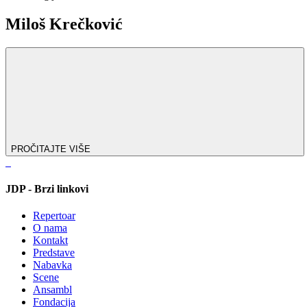
Miloš Krečković
PROČITAJTE VIŠE
JDP - Brzi linkovi
Repertoar
O nama
Kontakt
Predstave
Nabavka
Scene
Ansambl
Fondacija