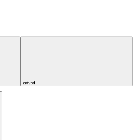
zatvori