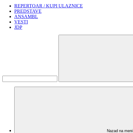
REPERTOAR / KUPI ULAZNICE
PREDSTAVE
ANSAMBL
VESTI
JDP
Nazad na meni