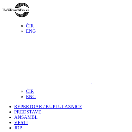
ĆIR
ENG
ĆIR
ENG
REPERTOAR / KUPI ULAZNICE
PREDSTAVE
ANSAMBL
VESTI
JDP