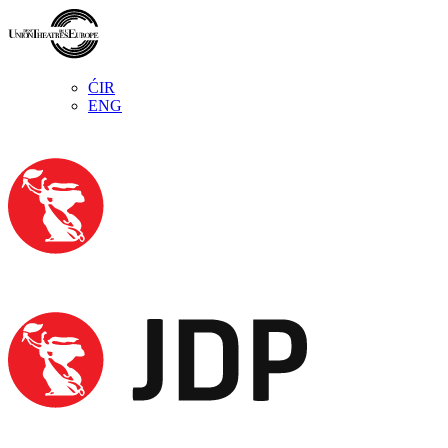
ĆIR
ENG