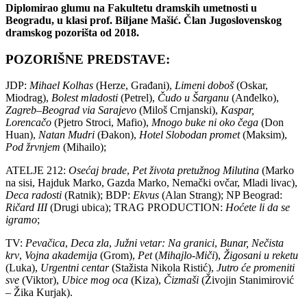
Diplomirao glumu na Fakultetu dramskih umetnosti u
Beogradu, u klasi prof. Biljane Mašić. Član Jugoslovenskog
dramskog pozorišta od 2018.
POZORIŠNE PREDSTAVE:
JDP:
Mihael Kolhas
(Herze, Građani),
Limeni doboš
(Oskar,
Miodrag),
Bolest mladosti
(Petrel),
Čudo u Šarganu
(Anđelko),
Zagreb–Beograd via Sarajevo
(Miloš Crnjanski),
Kaspar,
Lorencačo
(Pjetro Stroci, Mafio),
Mnogo buke ni oko čega
(Don
Huan),
Natan Mudri
(Đakon),
Hotel Slobodan promet
(Maksim),
Pod žrvnjem
(Mihailo);
ATELJE 212:
Osećaj brade
,
Pet života pretužnog Milutina
(Marko
na sisi, Hajduk Marko, Gazda Marko, Nemački ovčar, Mladi livac),
Deca radosti
(Ratnik); BDP:
Ekvus
(Alan Strang); NP Beograd:
Ričard III
(Drugi ubica); TRAG PRODUCTION:
Hoćete li da se
igramo
;
TV:
Pevačica
,
Deca zla
,
Južni vetar: Na granici
,
Bunar,
Nečista
krv
,
Vojna akademija
(Grom),
Pet
(
Mihajlo-Miči
),
Žigosani u reketu
(Luka),
Urgentni centar
(Stažista Nikola Ristić),
Jutro će promeniti
sve
(Viktor),
Ubice mog oca
(Kiza),
Čizmaši
(Živojin Stanimirović
–
Žika Kurjak).