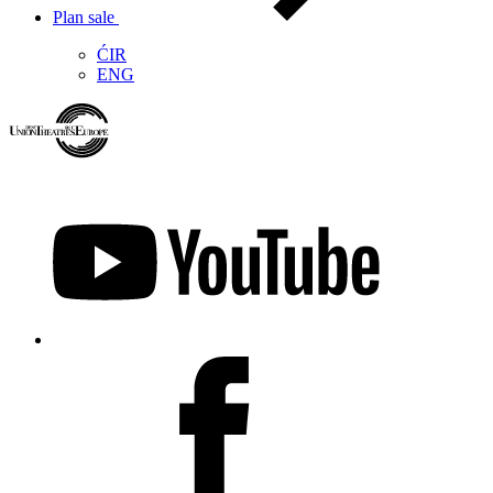
Plan sale
ĆIR
ENG