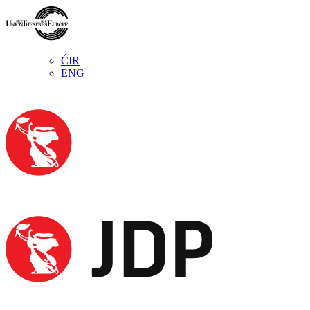
ĆIR
ENG