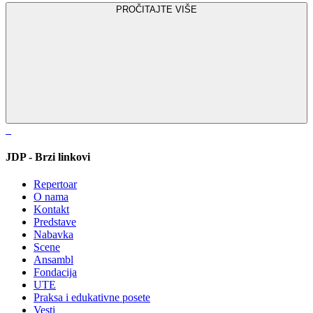
PROČITAJTE VIŠE
JDP - Brzi linkovi
Repertoar
O nama
Kontakt
Predstave
Nabavka
Scene
Ansambl
Fondacija
UTE
Praksa i edukativne posete
Vesti