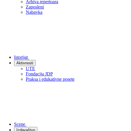
Arhiva repertoara
Zaposleni
Nabavka
Istorijat
Aktivnosti
UTE
Fondacija JDP
Praksa i edukativne posete
Scene
Izdavaštvo