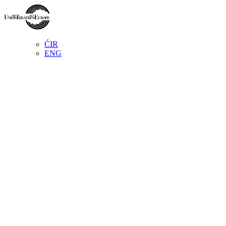
ĆIR
ENG