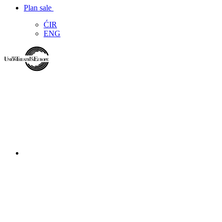
Plan sale
ĆIR
ENG