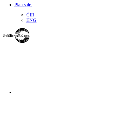
Plan sale
ĆIR
ENG