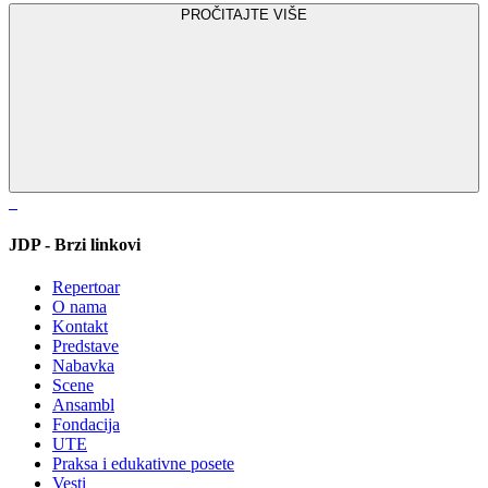
PROČITAJTE VIŠE
JDP - Brzi linkovi
Repertoar
O nama
Kontakt
Predstave
Nabavka
Scene
Ansambl
Fondacija
UTE
Praksa i edukativne posete
Vesti