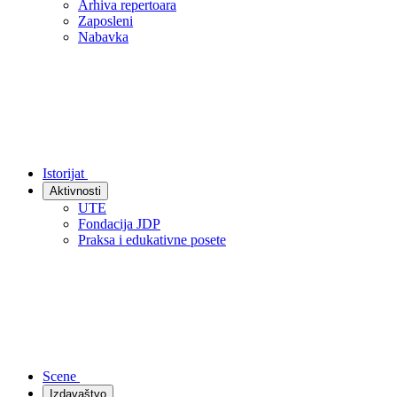
Arhiva repertoara
Zaposleni
Nabavka
Istorijat
Aktivnosti
UTE
Fondacija JDP
Praksa i edukativne posete
Scene
Izdavaštvo