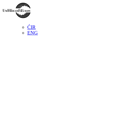
ĆIR
ENG