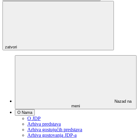
zatvori
Nazad na
meni
O Nama
O JDP
Arhiva predstava
Arhiva gostujućih predstava
Arhiva gostovanja JDP-a