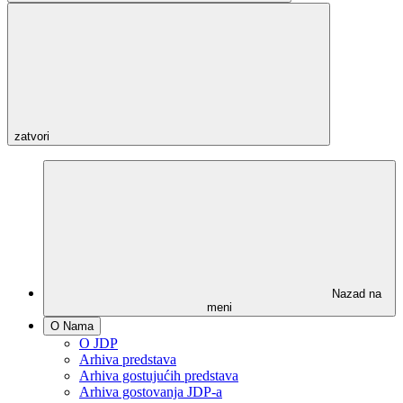
zatvori
Nazad na
meni
O Nama
O JDP
Arhiva predstava
Arhiva gostujućih predstava
Arhiva gostovanja JDP-a