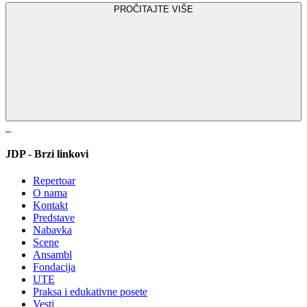
PROČITAJTE VIŠE
JDP - Brzi linkovi
Repertoar
O nama
Kontakt
Predstave
Nabavka
Scene
Ansambl
Fondacija
UTE
Praksa i edukativne posete
Vesti