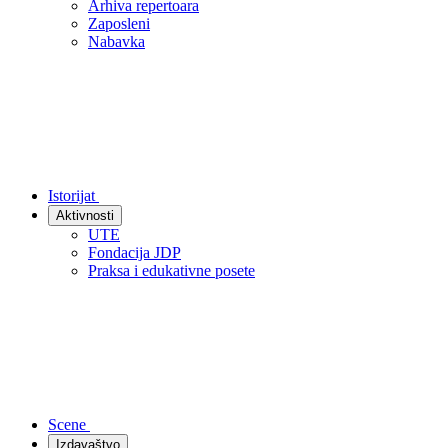
Arhiva repertoara
Zaposleni
Nabavka
Istorijat
Aktivnosti
UTE
Fondacija JDP
Praksa i edukativne posete
Scene
Izdavaštvo