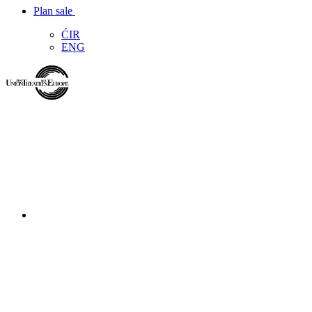
Plan sale
ĆIR
ENG