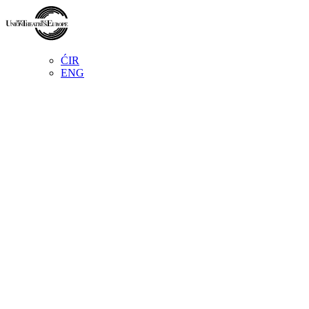
ĆIR
ENG