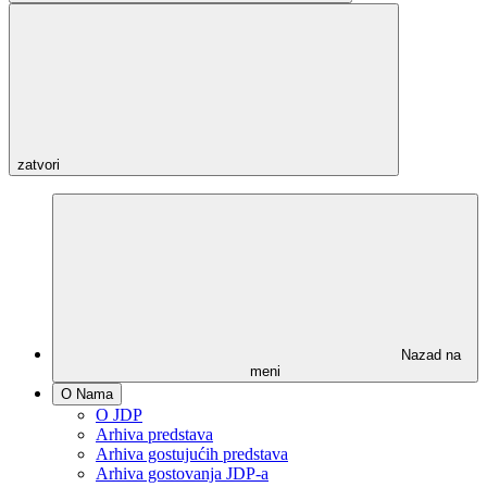
zatvori
Nazad na
meni
O Nama
O JDP
Arhiva predstava
Arhiva gostujućih predstava
Arhiva gostovanja JDP-a