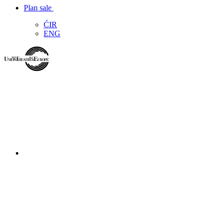
Plan sale
ĆIR
ENG