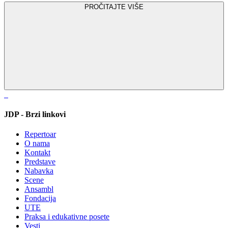
PROČITAJTE VIŠE
JDP - Brzi linkovi
Repertoar
O nama
Kontakt
Predstave
Nabavka
Scene
Ansambl
Fondacija
UTE
Praksa i edukativne posete
Vesti