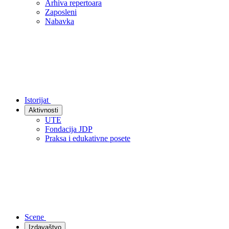
Arhiva repertoara
Zaposleni
Nabavka
Istorijat
Aktivnosti
UTE
Fondacija JDP
Praksa i edukativne posete
Scene
Izdavaštvo