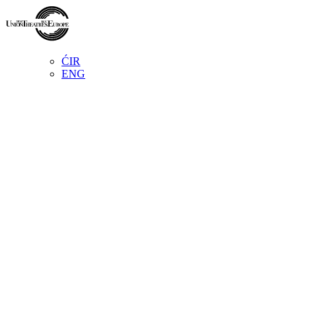
ĆIR
ENG