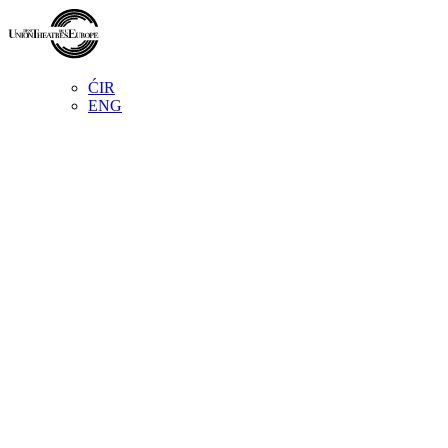
ĆIR
ENG