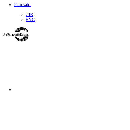
Plan sale
ĆIR
ENG