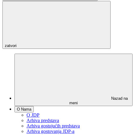
zatvori
Nazad na
meni
O Nama
O JDP
Arhiva predstava
Arhiva gostujućih predstava
Arhiva gostovanja JDP-a