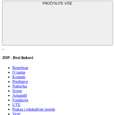
PROČITAJTE VIŠE
JDP - Brzi linkovi
Repertoar
O nama
Kontakt
Predstave
Nabavka
Scene
Ansambl
Fondacija
UTE
Praksa i edukativne posete
Vesti