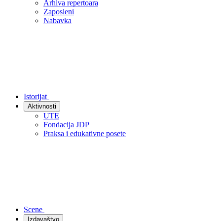
Arhiva repertoara
Zaposleni
Nabavka
Istorijat
Aktivnosti
UTE
Fondacija JDP
Praksa i edukativne posete
Scene
Izdavaštvo