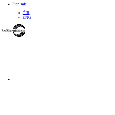
Plan sale
ĆIR
ENG