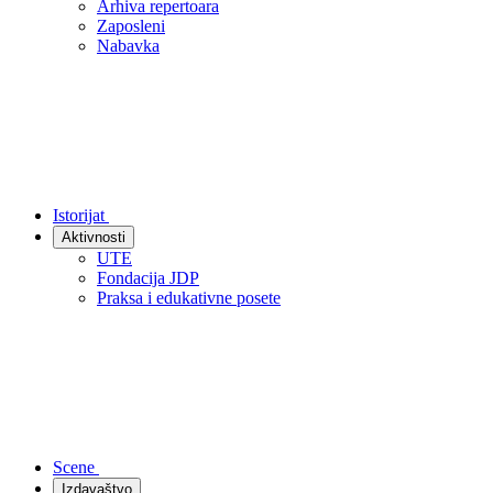
Arhiva repertoara
Zaposleni
Nabavka
Istorijat
Aktivnosti
UTE
Fondacija JDP
Praksa i edukativne posete
Scene
Izdavaštvo