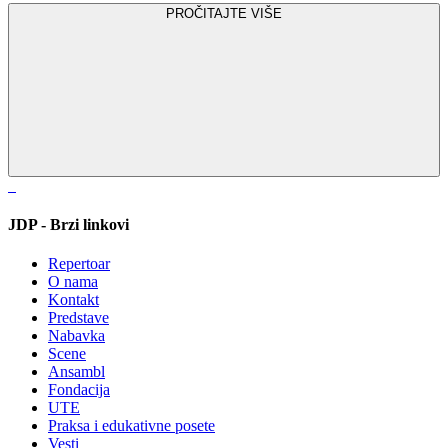
PROČITAJTE VIŠE
JDP - Brzi linkovi
Repertoar
O nama
Kontakt
Predstave
Nabavka
Scene
Ansambl
Fondacija
UTE
Praksa i edukativne posete
Vesti