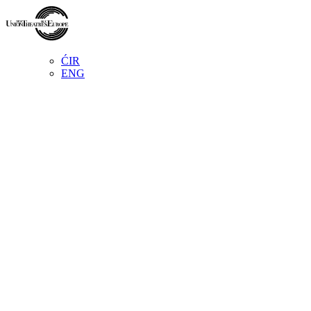
ĆIR
ENG