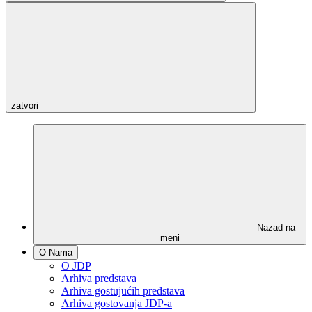
zatvori
Nazad na
meni
O Nama
O JDP
Arhiva predstava
Arhiva gostujućih predstava
Arhiva gostovanja JDP-a