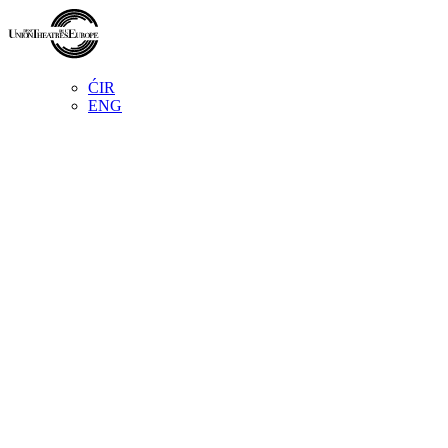
ĆIR
ENG