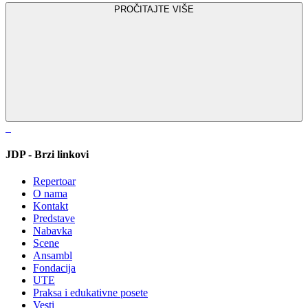
PROČITAJTE VIŠE
JDP - Brzi linkovi
Repertoar
O nama
Kontakt
Predstave
Nabavka
Scene
Ansambl
Fondacija
UTE
Praksa i edukativne posete
Vesti