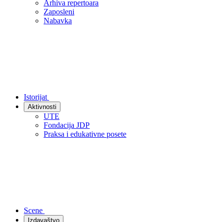
Arhiva repertoara
Zaposleni
Nabavka
Istorijat
Aktivnosti
UTE
Fondacija JDP
Praksa i edukativne posete
Scene
Izdavaštvo