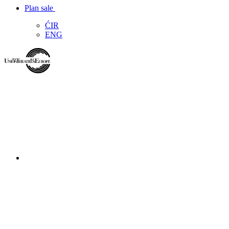
Plan sale
ĆIR
ENG