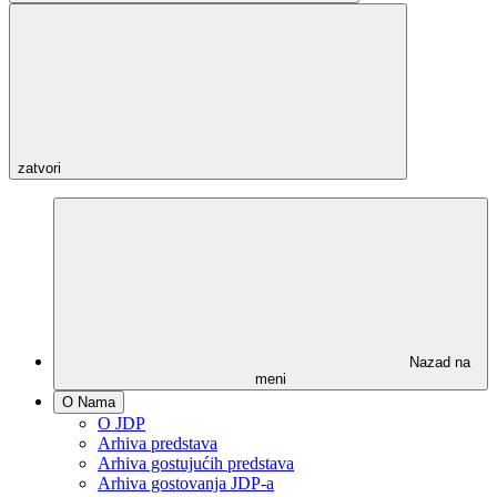
zatvori
Nazad na
meni
O Nama
O JDP
Arhiva predstava
Arhiva gostujućih predstava
Arhiva gostovanja JDP-a