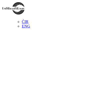
ĆIR
ENG