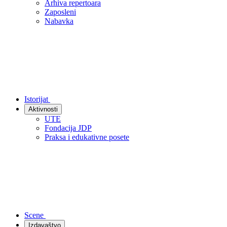
Arhiva repertoara
Zaposleni
Nabavka
Istorijat
Aktivnosti
UTE
Fondacija JDP
Praksa i edukativne posete
Scene
Izdavaštvo