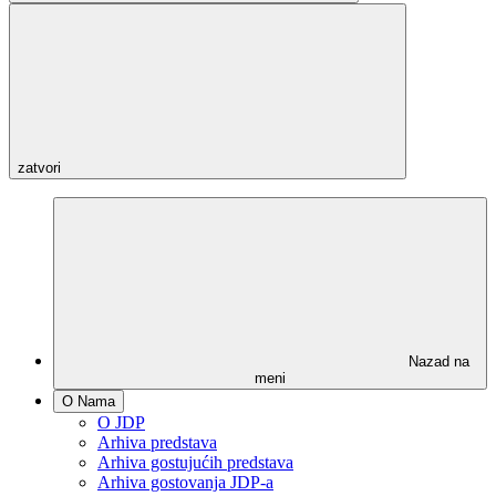
zatvori
Nazad na
meni
O Nama
O JDP
Arhiva predstava
Arhiva gostujućih predstava
Arhiva gostovanja JDP-a