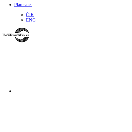
Plan sale
ĆIR
ENG