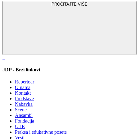
PROČITAJTE VIŠE
JDP - Brzi linkovi
Repertoar
O nama
Kontakt
Predstave
Nabavka
Scene
Ansambl
Fondacija
UTE
Praksa i edukativne posete
Vesti