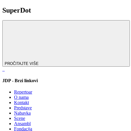
SuperDot
PROČITAJTE VIŠE
JDP - Brzi linkovi
Repertoar
O nama
Kontakt
Predstave
Nabavka
Scene
Ansambl
Fondacija