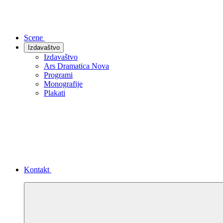
Scene
Izdavaštvo
Izdavaštvo
Ars Dramatica Nova
Programi
Monografije
Plakati
Kontakt