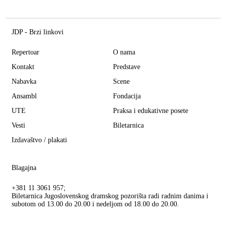
JDP - Brzi linkovi
Repertoar
O nama
Kontakt
Predstave
Nabavka
Scene
Ansambl
Fondacija
UTE
Praksa i edukativne posete
Vesti
Biletarnica
Izdavaštvo / plakati
Blagajna
+381 11 3061 957;
Biletarnica Jugoslovenskog dramskog pozorišta radi radnim danima i
subotom od 13.00 do 20.00 i nedeljom od 18.00 do 20.00.