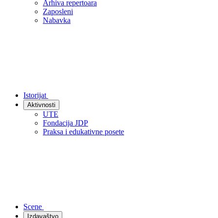
Arhiva repertoara
Zaposleni
Nabavka
Istorijat
Aktivnosti
UTE
Fondacija JDP
Praksa i edukativne posete
Scene
Izdavaštvo