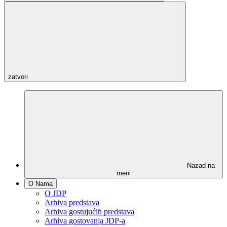
zatvori
Nazad na
meni
O Nama
O JDP
Arhiva predstava
Arhiva gostujućih predstava
Arhiva gostovanja JDP-a