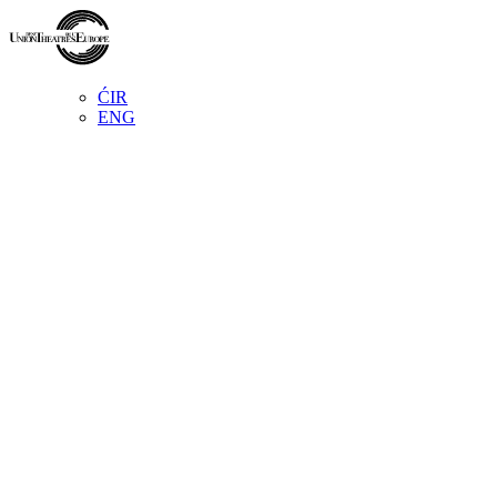
ĆIR
ENG