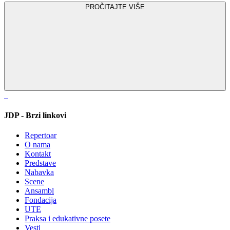
PROČITAJTE VIŠE
JDP - Brzi linkovi
Repertoar
O nama
Kontakt
Predstave
Nabavka
Scene
Ansambl
Fondacija
UTE
Praksa i edukativne posete
Vesti