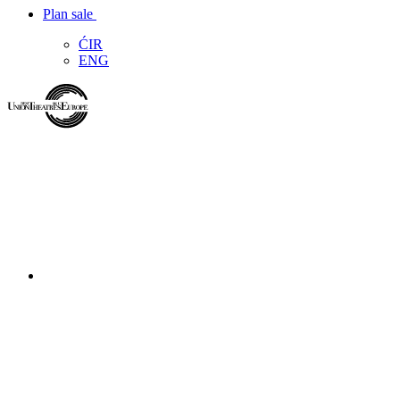
Plan sale
ĆIR
ENG