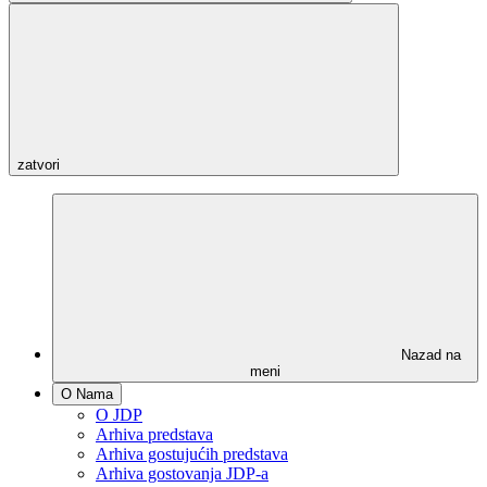
zatvori
Nazad na
meni
O Nama
O JDP
Arhiva predstava
Arhiva gostujućih predstava
Arhiva gostovanja JDP-a