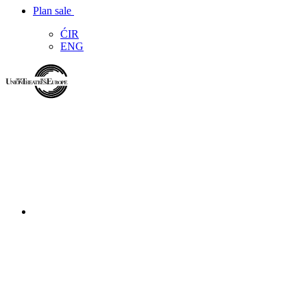
Plan sale
ĆIR
ENG