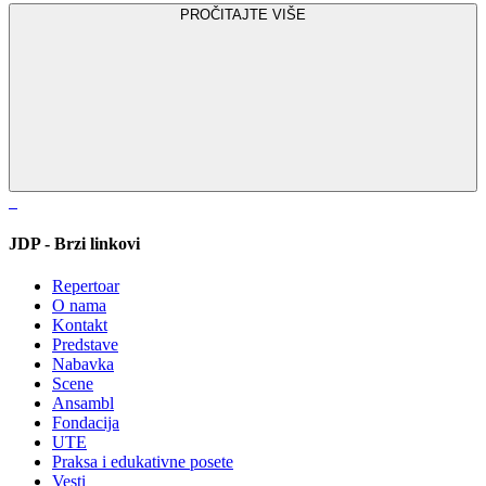
PROČITAJTE VIŠE
JDP - Brzi linkovi
Repertoar
O nama
Kontakt
Predstave
Nabavka
Scene
Ansambl
Fondacija
UTE
Praksa i edukativne posete
Vesti