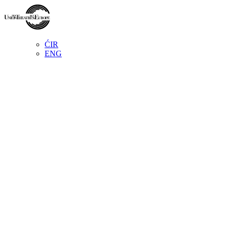
ĆIR
ENG