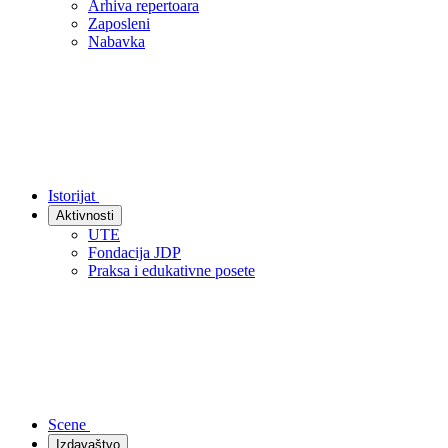
Arhiva repertoara
Zaposleni
Nabavka
Istorijat
Aktivnosti
UTE
Fondacija JDP
Praksa i edukativne posete
Scene
Izdavaštvo